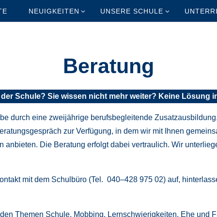
TE
NEUIGKEITEN
UNSERE SCHULE
UNTERR
Beratung
n der Schule? Sie wissen nicht mehr weiter? Keine Lösung i
gabe durch eine zweijährige berufsbegleitende Zusatzausbildung, 
s Beratungsgespräch zur Verfügung, in dem wir mit Ihnen geme
anbieten. Die Beratung erfolgt dabei vertraulich. Wir unterlie
akt mit dem Schulbüro (Tel. 040–428 975 02) auf, hinterlass
zu den Themen Schule, Mobbing, Lernschwierigkeiten, Ehe und F