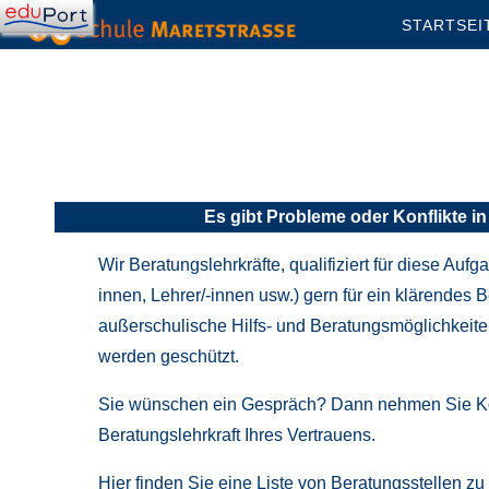
Skip
STARTSEI
to
content
Es gibt Probleme oder Konflikte i
Wir Beratungslehrkräfte, qualifiziert für diese Auf
innen, Lehrer/-innen usw.) gern für ein klärende
außerschulische Hilfs- und Beratungsmöglichkeiten 
werden geschützt.
Sie wünschen ein Gespräch? Dann nehmen Sie Kont
Beratungslehrkraft Ihres Vertrauens.
Hier finden Sie eine Liste von Beratungsstellen 