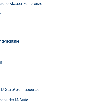
gische Klassenkonferenzen
r
terrichtsfrei
en
 U-Stufe/ Schnuppertag
woche der M-Stufe