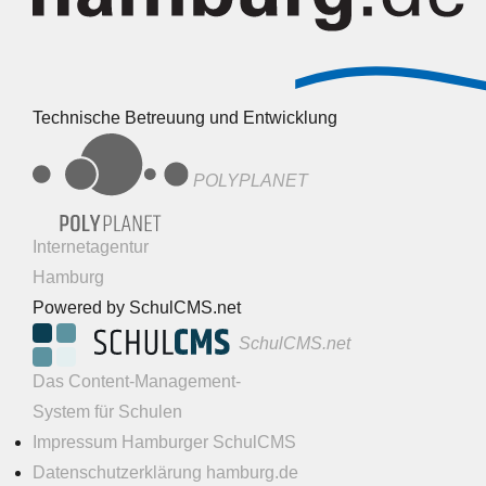
Technische Betreuung und Entwicklung
POLYPLANET
Internetagentur
Hamburg
Powered by SchulCMS.net
SchulCMS.net
Das Content-Management-
System für Schulen
Impressum Hamburger SchulCMS
Datenschutzerklärung hamburg.de