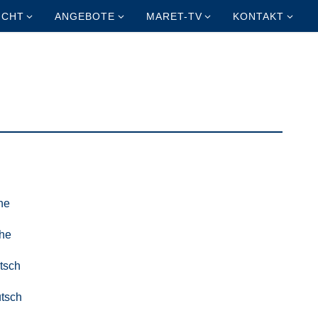
ICHT
ANGEBOTE
MARET-TV
KONTAKT
he
he
tsch
tsch