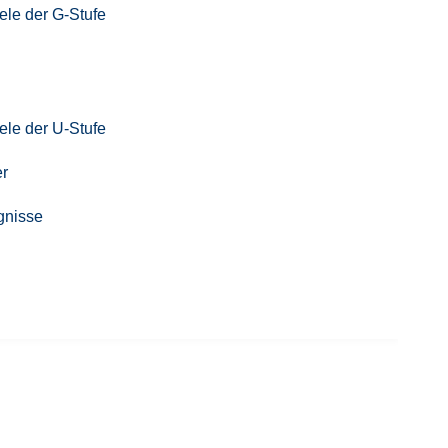
le der G-Stufe
le der U-Stufe
er
gnisse